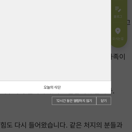
edit_note
블로그
 마음이 놓였습니다. 식사도 깔끔하게 잘 나오고
location_on
오시는길
셔서 다행히 눈에 띄게 좋아지셨습니다. 가족이
오늘의 식단
챙겨주셔서 떨어져 있어도 안심이 됐습니다.
12시간 동안 열람하지 않기
닫기
 힘도 다시 들어왔습니다. 같은 처지의 분들과