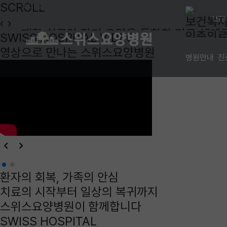
요양
전문 재활
건강
혈액투석
로,
SCROLL
회복과 일상 복귀
편안
보건
‹
›
재활 치료와 장기 요양을 통합한 진료 체계
SWISS HOSPITAL VIDEO
환자의 회복 과정을 처음부터 끝까지
영상으로 만나는
스위스요양병원
병원안내
진
스위스요양병원이 함께합니다.
keyboard_arrow_left
keyboard_arrow_right
환자의 회복, 가족의 안심
치료의 시작부터 일상의 복귀까지
스위스요양병원
이 함께합니다
SWISS HOSPITAL