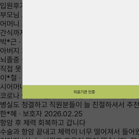
입원후기
부모님 모시기 진심으로 감사한 곳
어머니 모시고 처음 들어왔을 때 마음이 무거웠는
간식까지 신경 써주셔서 가족 입장에서 정말 감
박*근 ·
보호자
2026.03.11
아버지 회복 도와주셔서 감사합니다
뇌졸중 이후 재활이 필요해 모셨는데 작업치료 
직접 못 챙겨드리는 부분까지 살펴주시는 게 큰 
이*철 ·
보호자
2026.03.02
시어머니 모시고 마음 놓고 있다 갑니다
의료기관 인증
코로나 이후로 면회가 어려운 시기도 있었는데 
병실도 청결하고 직원분들이 늘 친절하셔서 추
한*혜 ·
보호자
2026.02.25
항암 후 체력 회복하고 갑니다
수술과 항암 끝내고 체력이 너무 떨어져서 들어