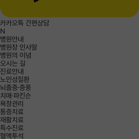
카카오톡 간편상담
N
병원안내
병원장 인사말
병원의 이념
오시는 길
진료안내
노인성질환
뇌졸중·중풍
치매·파킨슨
욕창관리
통증치료
재활치료
특수진료
혈액투석