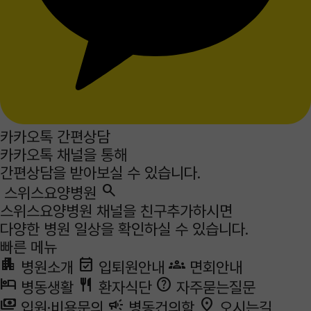
카카오톡 간편상담
카카오톡 채널을 통해
간편상담을 받아보실 수 있습니다.
search
스위스요양병원
스위스요양병원 채널을 친구추가하시면
다양한 병원 일상을 확인하실 수 있습니다.
빠른 메뉴
apartment
event_available
groups
병원소개
입퇴원안내
면회안내
hotel
restaurant
help
병동생활
환자식단
자주묻는질문
payments
campaign
place
입원·비용문의
병동건의함
오시는길