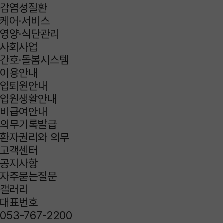
감염성질환
케어·서비스
영양·식단관리
사회사업
간호·돌봄시스템
이용안내
입퇴원안내
입원생활안내
비급여안내
의무기록발급
환자권리와 의무
고객센터
공지사항
자주묻는질문
갤러리
대표번호
053-767-2200