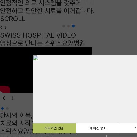
안정적인 의료 시스템을 갖추어
안전하고 편안한 치료를 이어갑니다.
SCROLL
‹
›
SWISS HOSPITAL VIDEO
영상으로 만나는
스위스요양병원
keyboard_arrow_left
keyboard_arrow_right
환자의 회복, 가족의 안심
치료의 시작부터 일상의 복귀까지
의료기관 인증
에어컨 청소
오
스위스요양병원
이 함께합니다