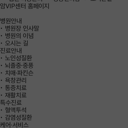
암VIP센터 홈페이지
병원안내
• 병원장 인사말
• 병원의 이념
• 오시는 길
진료안내
• 노인성질환
• 뇌졸중·중풍
• 치매·파킨슨
• 욕창관리
• 통증치료
• 재활치료
특수진료
• 혈액투석
• 감염성질환
케어·서비스