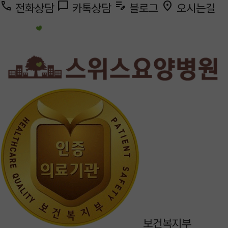
call
chat_bubble
edit_note
location_on
전화상담
카톡상담
블로그
오시는길
보건복지부