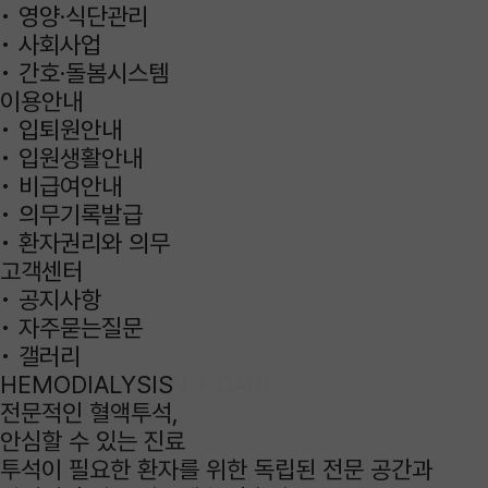
• 영양·식단관리
• 사회사업
• 간호·돌봄시스템
이용안내
• 입퇴원안내
• 입원생활안내
• 비급여안내
• 의무기록발급
• 환자권리와 의무
고객센터
• 공지사항
• 자주묻는질문
• 갤러리
HEMODIALYSIS
전문적인
전문 재활
건강
혈액투석
,
안심할 수 있는 진료
편안
투석이 필요한 환자를 위한 독립된 전문 공간과